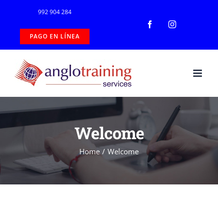
Skip
992 904 284
to
Facebook
Instagram
PAGO EN LÍNEA
content
Welcome
Home
/
Welcome