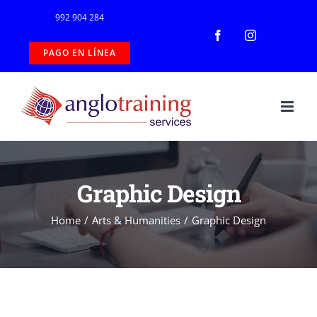
Skip
992 904 284
to
Facebook
Instagram
PAGO EN LÍNEA
content
Graphic Design
Home
/
Arts & Humanities
/
Graphic Design