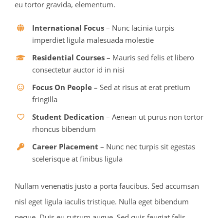
eu tortor gravida, elementum.
International Focus
– Nunc lacinia turpis
imperdiet ligula malesuada molestie
Residential Courses
– Mauris sed felis et libero
consectetur auctor id in nisi
Focus On People
– Sed at risus at erat pretium
fringilla
Student Dedication
– Aenean ut purus non tortor
rhoncus bibendum
Career Placement
– Nunc nec turpis sit egestas
scelerisque at finibus ligula
Nullam venenatis justo a porta faucibus. Sed accumsan
nisl eget ligula iaculis tristique. Nulla eget bibendum
neque. Duis eu rutrum augue. Sed quis feugiat felis.