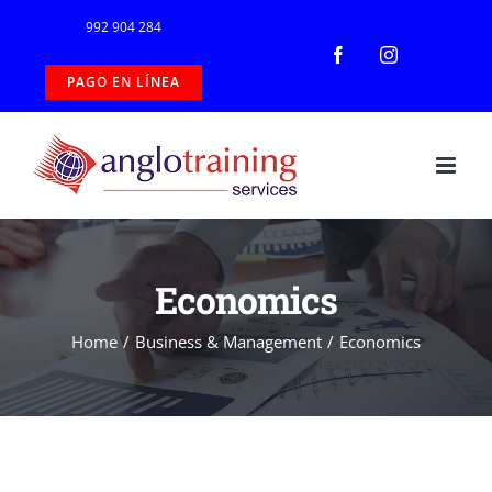
Skip
992 904 284
to
Facebook
Instagram
PAGO EN LÍNEA
content
Economics
Home
/
Business & Management
/
Economics