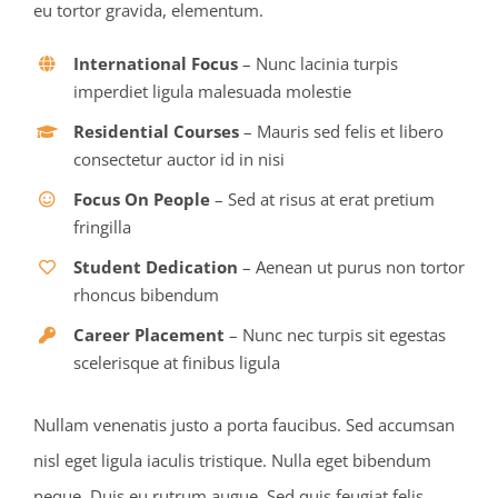
eu tortor gravida, elementum.
International Focus
– Nunc lacinia turpis
imperdiet ligula malesuada molestie
Residential Courses
– Mauris sed felis et libero
consectetur auctor id in nisi
Focus On People
– Sed at risus at erat pretium
fringilla
Student Dedication
– Aenean ut purus non tortor
rhoncus bibendum
Career Placement
– Nunc nec turpis sit egestas
scelerisque at finibus ligula
Nullam venenatis justo a porta faucibus. Sed accumsan
nisl eget ligula iaculis tristique. Nulla eget bibendum
neque. Duis eu rutrum augue. Sed quis feugiat felis.